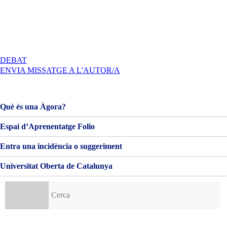
A
DEBAT
PRÁCTICA.
ENVIA MISSATGE A L'AUTOR/A
DOCUMENTO
EJECUTIVO.
MARINA
GARBAGNATI
Què és una Àgora?
Espai d’Aprenentatge Folio
Entra una incidència o suggeriment
Universitat Oberta de Catalunya
Cerca: