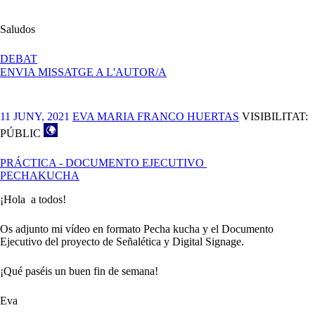
Saludos
A
DEBAT
PECHAKUCHA
ENVIA MISSATGE A L'AUTOR/A
Y
DOCUMENTO
EJECUTIVO
11 JUNY, 2021
EVA MARIA FRANCO HUERTAS
VISIBILITAT:
PÚBLIC
PRÁCTICA - DOCUMENTO EJECUTIVO
PECHAKUCHA
¡Hola a todos!
Os adjunto mi vídeo en formato Pecha kucha y el Documento
Ejecutivo del proyecto de Señalética y Digital Signage.
¡Qué paséis un buen fin de semana!
Eva