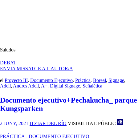
Saludos.
A
DEBAT
DOCUMENTO
ENVIA MISSATGE A L'AUTOR/A
EJECUTIVO
ANDRES
el
Proyecto III
,
Documento Ejecutivo
,
Práctica
,
Boreal
,
Signage
,
ADELL
Adell
,
Andres Adell
,
A+
,
Digital Signage
,
Señalética
Documento ejecutivo+Pechakucha_ parque
Kungsparken
2 JUNY, 2021
ITZIAR DEL RÍO
VISIBILITAT: PÚBLIC
PRÁCTICA - DOCUMENTO EJECUTIVO