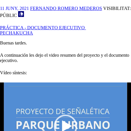
11 JUNY, 2021
FERNANDO ROMERO MEDEROS
VISIBILITAT:
PÚBLIC
PRÁCTICA - DOCUMENTO EJECUTIVO
PECHAKUCHA
Buenas tardes.
A continuación les dejo el video resumen del proyecto y el documento
ejecutivo.
Vídeo síntesis:
Reproductor
de
vídeo