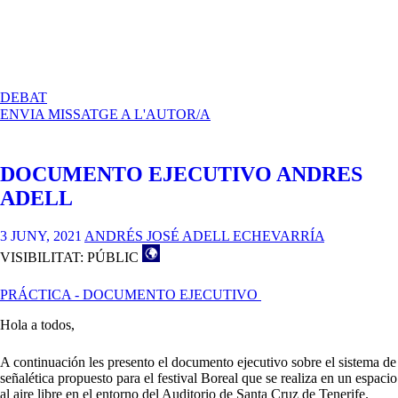
A
DEBAT
DOCUMENTO
ENVIA MISSATGE A L'AUTOR/A
EJECUTIVO
Y
PECHAKUCHA
DOCUMENTO EJECUTIVO ANDRES
PROYECTO
SEÑALÉTICA
ADELL
3 JUNY, 2021
ANDRÉS JOSÉ ADELL ECHEVARRÍA
VISIBILITAT: PÚBLIC
PRÁCTICA - DOCUMENTO EJECUTIVO
Hola a todos,
A continuación les presento el documento ejecutivo sobre el sistema de
señalética propuesto para el festival Boreal que se realiza en un espacio
al aire libre en el entorno del Auditorio de Santa Cruz de Tenerife.