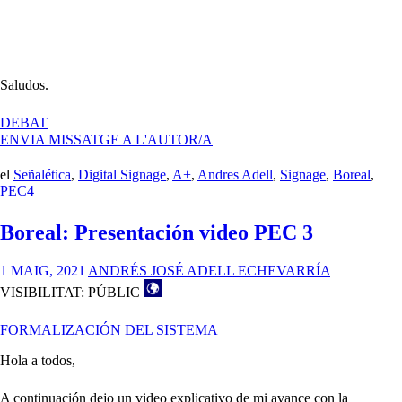
Saludos.
A
DEBAT
APLICACIÓN
ENVIA MISSATGE A L'AUTOR/A
–
ANDRÉS
el
Señalética
,
Digital Signage
,
A+
,
Andres Adell
,
Signage
,
Boreal
,
ADELL
PEC4
Boreal: Presentación video PEC 3
1 MAIG, 2021
ANDRÉS JOSÉ ADELL ECHEVARRÍA
VISIBILITAT: PÚBLIC
FORMALIZACIÓN DEL SISTEMA
Hola a todos,
A continuación dejo un video explicativo de mi avance con la