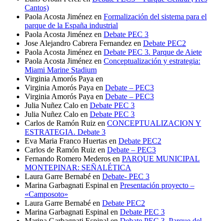
Cantos)
Paola Acosta Jiménez
en
Formalización del sistema para el
parque de la España industrial
Paola Acosta Jiménez
en
Debate PEC 3
Jose Alejandro Cabrera Fernandez
en
Debate PEC2
Paola Acosta Jiménez
en
Debate PEC 3. Parque de Aiete
Paola Acosta Jiménez
en
Conceptualización y estrategia:
Miami Marine Stadium
Virginia Amorós Paya
en
Virginia Amorós Paya
en
Debate – PEC3
Virginia Amorós Paya
en
Debate – PEC3
Julia Nuñez Calo
en
Debate PEC 3
Julia Nuñez Calo
en
Debate PEC 3
Carlos de Ramón Ruiz
en
CONCEPTUALIZACION Y
ESTRATEGIA. Debate 3
Eva Maria Franco Huertas
en
Debate PEC2
Carlos de Ramón Ruiz
en
Debate – PEC3
Fernando Romero Mederos
en
PARQUE MUNICIPAL
MONTEPINAR: SEÑALÉTICA
Laura Garre Bernabé
en
Debate- PEC 3
Marina Garbagnati Espinal
en
Presentación proyecto –
«Camposoto»
Laura Garre Bernabé
en
Debate PEC2
Marina Garbagnati Espinal
en
Debate PEC 3
Marina Garbagnati Espinal
en
Debate PEC 3. Parque del