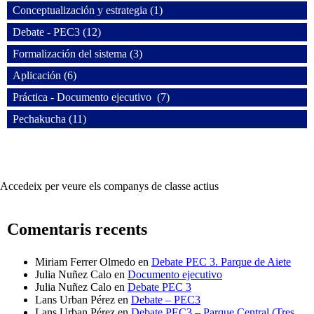
Conceptualización y estrategia (1)
Debate - PEC3 (12)
Formalización del sistema (3)
Aplicación (6)
Práctica - Documento ejecutivo (7)
Pechakucha (11)
Accedeix per veure els companys de classe actius
Comentaris recents
Miriam Ferrer Olmedo
en
Debate PEC 3. Parque de Aiete
Julia Nuñez Calo
en
Documento ejecutivo
Julia Nuñez Calo
en
Debate PEC 3
Lans Urban Pérez
en
Debate – PEC3
Lans Urban Pérez
en
Debate PEC3 – Parque Central (Tres