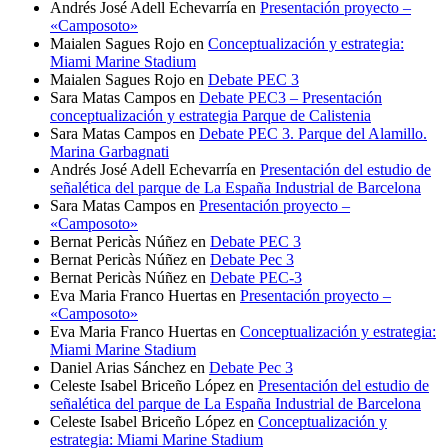
Andrés José Adell Echevarría
en
Presentación proyecto –
«Camposoto»
Maialen Sagues Rojo
en
Conceptualización y estrategia:
Miami Marine Stadium
Maialen Sagues Rojo
en
Debate PEC 3
Sara Matas Campos
en
Debate PEC3 – Presentación
conceptualización y estrategia Parque de Calistenia
Sara Matas Campos
en
Debate PEC 3. Parque del Alamillo.
Marina Garbagnati
Andrés José Adell Echevarría
en
Presentación del estudio de
señalética del parque de La España Industrial de Barcelona
Sara Matas Campos
en
Presentación proyecto –
«Camposoto»
Bernat Pericàs Núñez
en
Debate PEC 3
Bernat Pericàs Núñez
en
Debate Pec 3
Bernat Pericàs Núñez
en
Debate PEC-3
Eva Maria Franco Huertas
en
Presentación proyecto –
«Camposoto»
Eva Maria Franco Huertas
en
Conceptualización y estrategia:
Miami Marine Stadium
Daniel Arias Sánchez
en
Debate Pec 3
Celeste Isabel Briceño López
en
Presentación del estudio de
señalética del parque de La España Industrial de Barcelona
Celeste Isabel Briceño López
en
Conceptualización y
estrategia: Miami Marine Stadium