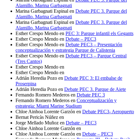
Alamillo. Marina Garbagnati
Marina Garbagnati Espinal
en
Debate PEC 3. Parque del
Alamillo. Marina Garbagnati
Marina Garbagnati Espinal
en
Debate PEC 3. Parque del
Alamillo. Marina Garbagnati
Esther Crespo Mendo
en
PEC 3: Parque infantil els Gegants
Esther Crespo Mendo
en
Debate – PEC3
Esther Crespo Mendo
en
Debate PEC3 – Presentación
conceptualización y estrategia Parque de Calistenia
Esther Crespo Mendo
en
Debate PEC3 – Parque Central
(Tres Cantos)
Esther Crespo Mendo
en
Esther Crespo Mendo
en
Adrián Heredia Pozo
en
Debate PEC 3: El embalse de
Proserpina
Adrián Heredia Pozo
en
Debate PEC 3. Parque de Aiete
Fernando Romero Mederos
en
Debate PEC 3
Fernando Romero Mederos
en
Conceptualización y
estrategia: Miami Marine Stadium
Chloe Ainhoa Lorente Garzón
en
Debate PEC3- Aeropuerto
Bernat Pericàs Núñez
en
Jorge Mellado Muñoz
en
Debate – PEC3
Chloe Ainhoa Lorente Garzón
en
Chloe Ainhoa Lorente Garzón
en
Debate – PEC3