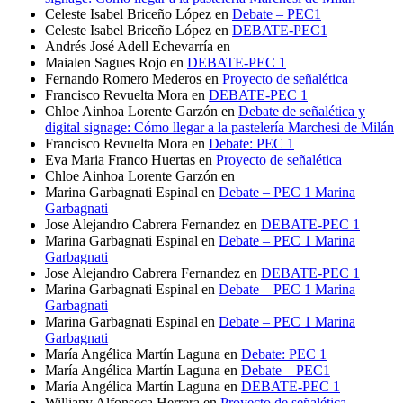
Celeste Isabel Briceño López
en
Debate – PEC1
Celeste Isabel Briceño López
en
DEBATE-PEC1
Andrés José Adell Echevarría
en
Maialen Sagues Rojo
en
DEBATE-PEC 1
Fernando Romero Mederos
en
Proyecto de señalética
Francisco Revuelta Mora
en
DEBATE-PEC 1
Chloe Ainhoa Lorente Garzón
en
Debate de señalética y
digital signage: Cómo llegar a la pastelería Marchesi de Milán
Francisco Revuelta Mora
en
Debate: PEC 1
Eva Maria Franco Huertas
en
Proyecto de señalética
Chloe Ainhoa Lorente Garzón
en
Marina Garbagnati Espinal
en
Debate – PEC 1 Marina
Garbagnati
Jose Alejandro Cabrera Fernandez
en
DEBATE-PEC 1
Marina Garbagnati Espinal
en
Debate – PEC 1 Marina
Garbagnati
Jose Alejandro Cabrera Fernandez
en
DEBATE-PEC 1
Marina Garbagnati Espinal
en
Debate – PEC 1 Marina
Garbagnati
Marina Garbagnati Espinal
en
Debate – PEC 1 Marina
Garbagnati
María Angélica Martín Laguna
en
Debate: PEC 1
María Angélica Martín Laguna
en
Debate – PEC1
María Angélica Martín Laguna
en
DEBATE-PEC 1
Williany Alfonseca Herrera
en
Proyecto de señalética