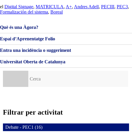
PRESENTACIÓN
VIDEO
el
Digital Signage
,
MATRICULA
,
A+
,
Andres Adell
,
PECIII
,
PEC3
,
PEC
Formalización del sistema
,
Boreal
3
Què és una Àgora?
Espai d’Aprenentatge Folio
Entra una incidència o suggeriment
Universitat Oberta de Catalunya
Cerca:
Filtrar per activitat
Debate - PEC1 (16)