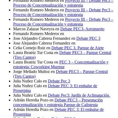
Fernando Romero Mederos
en
Proyecto III – Debate Pec3 –
Proceso de Conceptualización y estrategia
Fernando Romero Mederos
en
Proyecto III – Debate Pec3 –
Proceso de Conceptualización y estrategia
Fernando Romero Mederos
en
Proyecto III – Debate Pec3 –
Proceso de Conceptualización y estrategia
Marcos Zalazar Naveyra
en
Debate PEC3- Aeropuerto
Fernando Romero Mederos
en
Jose Alejandro Cabrera Fernandez
en
Debate PEC 3
Jose Alejandro Cabrera Fernandez
en
Celia Cornejo Ruiz
en
Debate PEC 3. Parque de Aiete
Laura Beatriz Tur Costa
en
Debate PEC3 – Parque Central
(Tres Cantos)
Laura Beatriz Tur Costa
en
PEC 3 – Conceptualización y
estrategia: Coworking Murmur
Jorge Mellado Muñoz
en
Debate PEC3 – Parque Central
(Tres Cantos)
Julia Nuñez Calo
en
Debate Pec 3
Julia Nuñez Calo
en
Debate PEC 3: El embalse de
Proserpina
Julia Nuñez Calo
en
Debate Pec3: Jardín de Aclimatación.
Adrián Heredia Pozo
en
Debate PEC3 – Presentación
conceptualización y estrategia Parque de Calistenia
Adrián Heredia Pozo
en
Debate PEC 3: El embalse de
Proserpina