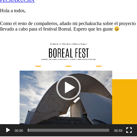
PECHAKUCHA
Hola a todos,
Como el resto de compañeros, añado mi pechakucha sobre el proyecto
llevado a cabo para el festival Boreal. Espero que les guste
Reproductor
de
vídeo
00:00
06:59