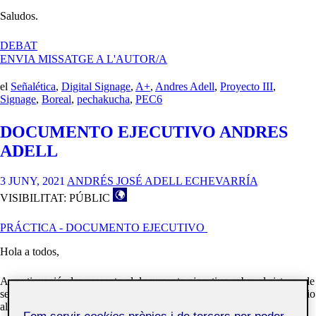
Saludos.
A
DEBAT
PECHAKUCHA:
ENVIA MISSATGE A L'AUTOR/A
ANDRÉS
ADELL
el
Señalética
,
Digital Signage
,
A+
,
Andres Adell
,
Proyecto III
,
ECHEVARRIA
Signage
,
Boreal
,
pechakucha
,
PEC6
DOCUMENTO EJECUTIVO ANDRES
ADELL
3 JUNY, 2021
ANDRÉS JOSÉ ADELL ECHEVARRÍA
VISIBILITAT: PÚBLIC
PRÁCTICA - DOCUMENTO EJECUTIVO
Hola a todos,
A continuación les presento el documento ejecutivo sobre el sistema de
señalética propuesto para el festival Boreal que se realiza en un espacio
al aire libre en el entorno del Auditorio de Santa Cruz de Tenerife.