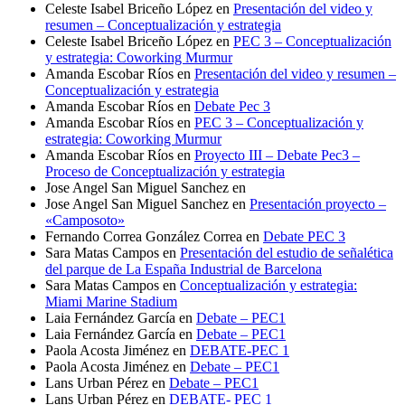
Celeste Isabel Briceño López
en
Presentación del video y
resumen – Conceptualización y estrategia
Celeste Isabel Briceño López
en
PEC 3 – Conceptualización
y estrategia: Coworking Murmur
Amanda Escobar Ríos
en
Presentación del video y resumen –
Conceptualización y estrategia
Amanda Escobar Ríos
en
Debate Pec 3
Amanda Escobar Ríos
en
PEC 3 – Conceptualización y
estrategia: Coworking Murmur
Amanda Escobar Ríos
en
Proyecto III – Debate Pec3 –
Proceso de Conceptualización y estrategia
Jose Angel San Miguel Sanchez
en
Jose Angel San Miguel Sanchez
en
Presentación proyecto –
«Camposoto»
Fernando Correa González Correa
en
Debate PEC 3
Sara Matas Campos
en
Presentación del estudio de señalética
del parque de La España Industrial de Barcelona
Sara Matas Campos
en
Conceptualización y estrategia:
Miami Marine Stadium
Laia Fernández García
en
Debate – PEC1
Laia Fernández García
en
Debate – PEC1
Paola Acosta Jiménez
en
DEBATE-PEC 1
Paola Acosta Jiménez
en
Debate – PEC1
Lans Urban Pérez
en
Debate – PEC1
Lans Urban Pérez
en
DEBATE- PEC 1