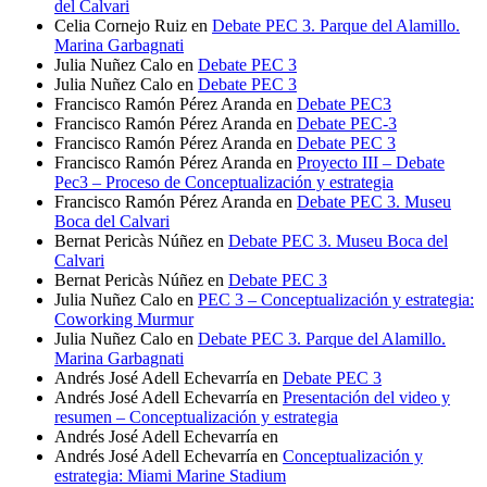
del Calvari
Celia Cornejo Ruiz
en
Debate PEC 3. Parque del Alamillo.
Marina Garbagnati
Julia Nuñez Calo
en
Debate PEC 3
Julia Nuñez Calo
en
Debate PEC 3
Francisco Ramón Pérez Aranda
en
Debate PEC3
Francisco Ramón Pérez Aranda
en
Debate PEC-3
Francisco Ramón Pérez Aranda
en
Debate PEC 3
Francisco Ramón Pérez Aranda
en
Proyecto III – Debate
Pec3 – Proceso de Conceptualización y estrategia
Francisco Ramón Pérez Aranda
en
Debate PEC 3. Museu
Boca del Calvari
Bernat Pericàs Núñez
en
Debate PEC 3. Museu Boca del
Calvari
Bernat Pericàs Núñez
en
Debate PEC 3
Julia Nuñez Calo
en
PEC 3 – Conceptualización y estrategia:
Coworking Murmur
Julia Nuñez Calo
en
Debate PEC 3. Parque del Alamillo.
Marina Garbagnati
Andrés José Adell Echevarría
en
Debate PEC 3
Andrés José Adell Echevarría
en
Presentación del video y
resumen – Conceptualización y estrategia
Andrés José Adell Echevarría
en
Andrés José Adell Echevarría
en
Conceptualización y
estrategia: Miami Marine Stadium