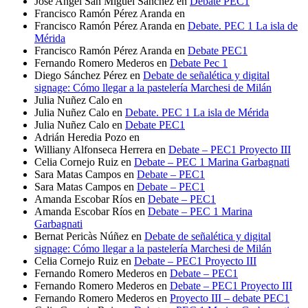
Jose Angel San Miguel Sanchez
en
Debate PEC1
Francisco Ramón Pérez Aranda
en
Francisco Ramón Pérez Aranda
en
Debate. PEC 1 La isla de
Mérida
Francisco Ramón Pérez Aranda
en
Debate PEC1
Fernando Romero Mederos
en
Debate Pec 1
Diego Sánchez Pérez
en
Debate de señalética y digital
signage: Cómo llegar a la pastelería Marchesi de Milán
Julia Nuñez Calo
en
Julia Nuñez Calo
en
Debate. PEC 1 La isla de Mérida
Julia Nuñez Calo
en
Debate PEC1
Adrián Heredia Pozo
en
Williany Alfonseca Herrera
en
Debate – PEC1 Proyecto III
Celia Cornejo Ruiz
en
Debate – PEC 1 Marina Garbagnati
Sara Matas Campos
en
Debate – PEC1
Sara Matas Campos
en
Debate – PEC1
Amanda Escobar Ríos
en
Debate – PEC1
Amanda Escobar Ríos
en
Debate – PEC 1 Marina
Garbagnati
Bernat Pericàs Núñez
en
Debate de señalética y digital
signage: Cómo llegar a la pastelería Marchesi de Milán
Celia Cornejo Ruiz
en
Debate – PEC1 Proyecto III
Fernando Romero Mederos
en
Debate – PEC1
Fernando Romero Mederos
en
Debate – PEC1 Proyecto III
Fernando Romero Mederos
en
Proyecto III – debate PEC1