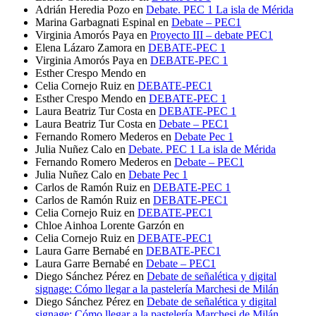
Adrián Heredia Pozo
en
Debate. PEC 1 La isla de Mérida
Marina Garbagnati Espinal
en
Debate – PEC1
Virginia Amorós Paya
en
Proyecto III – debate PEC1
Elena Lázaro Zamora
en
DEBATE-PEC 1
Virginia Amorós Paya
en
DEBATE-PEC 1
Esther Crespo Mendo
en
Celia Cornejo Ruiz
en
DEBATE-PEC1
Esther Crespo Mendo
en
DEBATE-PEC 1
Laura Beatriz Tur Costa
en
DEBATE-PEC 1
Laura Beatriz Tur Costa
en
Debate – PEC1
Fernando Romero Mederos
en
Debate Pec 1
Julia Nuñez Calo
en
Debate. PEC 1 La isla de Mérida
Fernando Romero Mederos
en
Debate – PEC1
Julia Nuñez Calo
en
Debate Pec 1
Carlos de Ramón Ruiz
en
DEBATE-PEC 1
Carlos de Ramón Ruiz
en
DEBATE-PEC1
Celia Cornejo Ruiz
en
DEBATE-PEC1
Chloe Ainhoa Lorente Garzón
en
Celia Cornejo Ruiz
en
DEBATE-PEC1
Laura Garre Bernabé
en
DEBATE-PEC1
Laura Garre Bernabé
en
Debate – PEC1
Diego Sánchez Pérez
en
Debate de señalética y digital
signage: Cómo llegar a la pastelería Marchesi de Milán
Diego Sánchez Pérez
en
Debate de señalética y digital
signage: Cómo llegar a la pastelería Marchesi de Milán