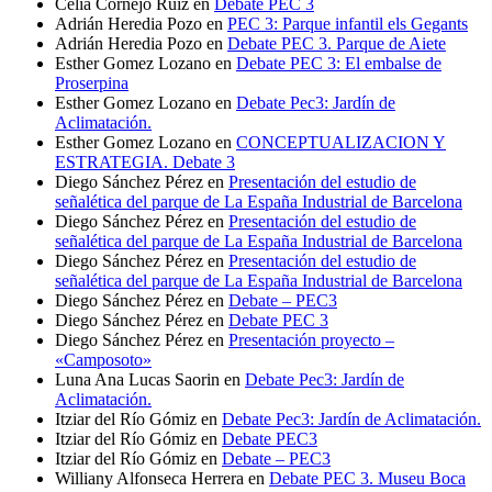
Celia Cornejo Ruiz
en
Debate PEC 3
Adrián Heredia Pozo
en
PEC 3: Parque infantil els Gegants
Adrián Heredia Pozo
en
Debate PEC 3. Parque de Aiete
Esther Gomez Lozano
en
Debate PEC 3: El embalse de
Proserpina
Esther Gomez Lozano
en
Debate Pec3: Jardín de
Aclimatación.
Esther Gomez Lozano
en
CONCEPTUALIZACION Y
ESTRATEGIA. Debate 3
Diego Sánchez Pérez
en
Presentación del estudio de
señalética del parque de La España Industrial de Barcelona
Diego Sánchez Pérez
en
Presentación del estudio de
señalética del parque de La España Industrial de Barcelona
Diego Sánchez Pérez
en
Presentación del estudio de
señalética del parque de La España Industrial de Barcelona
Diego Sánchez Pérez
en
Debate – PEC3
Diego Sánchez Pérez
en
Debate PEC 3
Diego Sánchez Pérez
en
Presentación proyecto –
«Camposoto»
Luna Ana Lucas Saorin
en
Debate Pec3: Jardín de
Aclimatación.
Itziar del Río Gómiz
en
Debate Pec3: Jardín de Aclimatación.
Itziar del Río Gómiz
en
Debate PEC3
Itziar del Río Gómiz
en
Debate – PEC3
Williany Alfonseca Herrera
en
Debate PEC 3. Museu Boca