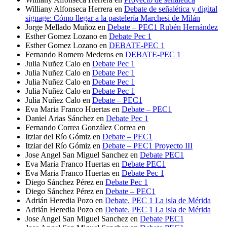
Williany Alfonseca Herrera
en
Debate de señalética y digital
signage: Cómo llegar a la pastelería Marchesi de Milán
Jorge Mellado Muñoz
en
Debate – PEC1 Rubén Hernández
Esther Gomez Lozano
en
Debate Pec 1
Esther Gomez Lozano
en
DEBATE-PEC 1
Fernando Romero Mederos
en
DEBATE-PEC 1
Julia Nuñez Calo
en
Debate Pec 1
Julia Nuñez Calo
en
Debate Pec 1
Julia Nuñez Calo
en
Debate Pec 1
Julia Nuñez Calo
en
Debate Pec 1
Julia Nuñez Calo
en
Debate – PEC1
Eva Maria Franco Huertas
en
Debate – PEC1
Daniel Arias Sánchez
en
Debate Pec 1
Fernando Correa González Correa
en
Itziar del Río Gómiz
en
Debate – PEC1
Itziar del Río Gómiz
en
Debate – PEC1 Proyecto III
Jose Angel San Miguel Sanchez
en
Debate PEC1
Eva Maria Franco Huertas
en
Debate PEC1
Eva Maria Franco Huertas
en
Debate Pec 1
Diego Sánchez Pérez
en
Debate Pec 1
Diego Sánchez Pérez
en
Debate – PEC1
Adrián Heredia Pozo
en
Debate. PEC 1 La isla de Mérida
Adrián Heredia Pozo
en
Debate. PEC 1 La isla de Mérida
Jose Angel San Miguel Sanchez
en
Debate PEC1