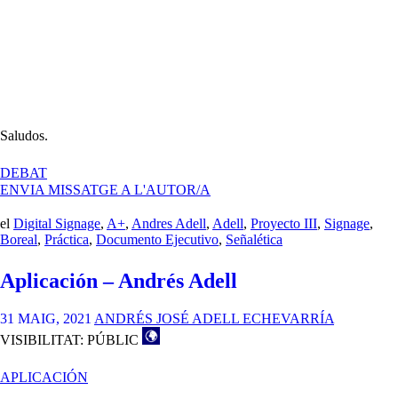
Saludos.
A
DEBAT
DOCUMENTO
ENVIA MISSATGE A L'AUTOR/A
EJECUTIVO
ANDRES
el
Digital Signage
,
A+
,
Andres Adell
,
Adell
,
Proyecto III
,
Signage
,
ADELL
Boreal
,
Práctica
,
Documento Ejecutivo
,
Señalética
Aplicación – Andrés Adell
31 MAIG, 2021
ANDRÉS JOSÉ ADELL ECHEVARRÍA
VISIBILITAT: PÚBLIC
APLICACIÓN