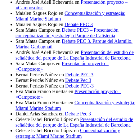
Andrés José Adell Echevarría
en
Presentación proyecto –
«Camposoto»
Maialen Sagues Rojo
en
Conceptualización y estrategia:
Miami Marine Stadium
Maialen Sagues Rojo
en
Debate PEC 3
Sara Matas Campos
en
Debate PEC3 – Presentación
conceptualización y estrategia Parque de Calistenia
Sara Matas Campos
en
Debate PEC 3. Parque del Alamillo.
Marina Garbagnati
Andrés José Adell Echevarría
en
Presentación del estudio de
señalética del parque de La España Industrial de Barcelona
Sara Matas Campos
en
Presentación proyecto –
«Camposoto»
Bernat Pericàs Núñez
en
Debate PEC 3
Bernat Pericàs Núñez
en
Debate Pec 3
Bernat Pericàs Núñez
en
Debate PEC-3
Eva Maria Franco Huertas
en
Presentación proyecto –
«Camposoto»
Eva Maria Franco Huertas
en
Conceptualización y estrategia:
Miami Marine Stadium
Daniel Arias Sánchez
en
Debate Pec 3
Celeste Isabel Briceño López
en
Presentación del estudio de
señalética del parque de La España Industrial de Barcelona
Celeste Isabel Briceño López
en
Conceptualización y
estrategia: Miami Marine Stadium