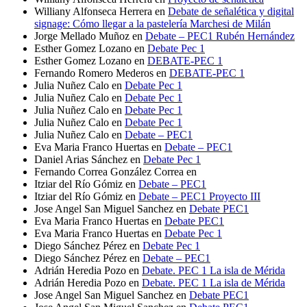
Williany Alfonseca Herrera
en
Debate de señalética y digital
signage: Cómo llegar a la pastelería Marchesi de Milán
Jorge Mellado Muñoz
en
Debate – PEC1 Rubén Hernández
Esther Gomez Lozano
en
Debate Pec 1
Esther Gomez Lozano
en
DEBATE-PEC 1
Fernando Romero Mederos
en
DEBATE-PEC 1
Julia Nuñez Calo
en
Debate Pec 1
Julia Nuñez Calo
en
Debate Pec 1
Julia Nuñez Calo
en
Debate Pec 1
Julia Nuñez Calo
en
Debate Pec 1
Julia Nuñez Calo
en
Debate – PEC1
Eva Maria Franco Huertas
en
Debate – PEC1
Daniel Arias Sánchez
en
Debate Pec 1
Fernando Correa González Correa
en
Itziar del Río Gómiz
en
Debate – PEC1
Itziar del Río Gómiz
en
Debate – PEC1 Proyecto III
Jose Angel San Miguel Sanchez
en
Debate PEC1
Eva Maria Franco Huertas
en
Debate PEC1
Eva Maria Franco Huertas
en
Debate Pec 1
Diego Sánchez Pérez
en
Debate Pec 1
Diego Sánchez Pérez
en
Debate – PEC1
Adrián Heredia Pozo
en
Debate. PEC 1 La isla de Mérida
Adrián Heredia Pozo
en
Debate. PEC 1 La isla de Mérida
Jose Angel San Miguel Sanchez
en
Debate PEC1