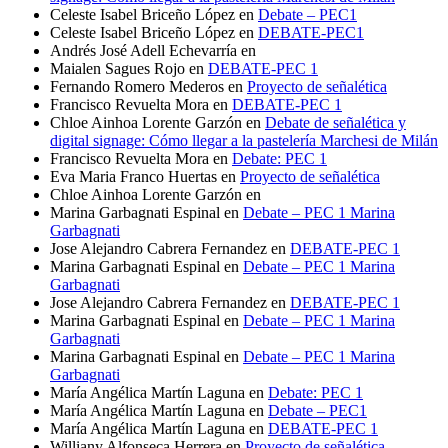
Celeste Isabel Briceño López
en
Debate – PEC1
Celeste Isabel Briceño López
en
DEBATE-PEC1
Andrés José Adell Echevarría
en
Maialen Sagues Rojo
en
DEBATE-PEC 1
Fernando Romero Mederos
en
Proyecto de señalética
Francisco Revuelta Mora
en
DEBATE-PEC 1
Chloe Ainhoa Lorente Garzón
en
Debate de señalética y
digital signage: Cómo llegar a la pastelería Marchesi de Milán
Francisco Revuelta Mora
en
Debate: PEC 1
Eva Maria Franco Huertas
en
Proyecto de señalética
Chloe Ainhoa Lorente Garzón
en
Marina Garbagnati Espinal
en
Debate – PEC 1 Marina
Garbagnati
Jose Alejandro Cabrera Fernandez
en
DEBATE-PEC 1
Marina Garbagnati Espinal
en
Debate – PEC 1 Marina
Garbagnati
Jose Alejandro Cabrera Fernandez
en
DEBATE-PEC 1
Marina Garbagnati Espinal
en
Debate – PEC 1 Marina
Garbagnati
Marina Garbagnati Espinal
en
Debate – PEC 1 Marina
Garbagnati
María Angélica Martín Laguna
en
Debate: PEC 1
María Angélica Martín Laguna
en
Debate – PEC1
María Angélica Martín Laguna
en
DEBATE-PEC 1
Williany Alfonseca Herrera
en
Proyecto de señalética