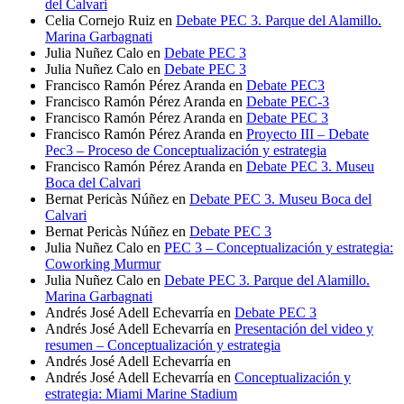
del Calvari
Celia Cornejo Ruiz
en
Debate PEC 3. Parque del Alamillo.
Marina Garbagnati
Julia Nuñez Calo
en
Debate PEC 3
Julia Nuñez Calo
en
Debate PEC 3
Francisco Ramón Pérez Aranda
en
Debate PEC3
Francisco Ramón Pérez Aranda
en
Debate PEC-3
Francisco Ramón Pérez Aranda
en
Debate PEC 3
Francisco Ramón Pérez Aranda
en
Proyecto III – Debate
Pec3 – Proceso de Conceptualización y estrategia
Francisco Ramón Pérez Aranda
en
Debate PEC 3. Museu
Boca del Calvari
Bernat Pericàs Núñez
en
Debate PEC 3. Museu Boca del
Calvari
Bernat Pericàs Núñez
en
Debate PEC 3
Julia Nuñez Calo
en
PEC 3 – Conceptualización y estrategia:
Coworking Murmur
Julia Nuñez Calo
en
Debate PEC 3. Parque del Alamillo.
Marina Garbagnati
Andrés José Adell Echevarría
en
Debate PEC 3
Andrés José Adell Echevarría
en
Presentación del video y
resumen – Conceptualización y estrategia
Andrés José Adell Echevarría
en
Andrés José Adell Echevarría
en
Conceptualización y
estrategia: Miami Marine Stadium