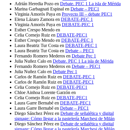
Adrián Heredia Pozo
en
Debate. PEC 1 La isla de Mérida
Marina Garbagnati Espinal
en
Debate – PEC1
Virginia Amorós Paya
en
Proyecto III – debate PEC1
Elena Lázaro Zamora
en
DEBATE-PEC 1
Virginia Amorós Paya
en
DEBATE-PEC 1
Esther Crespo Mendo
en
Celia Cornejo Ruiz
en
DEBATE-PEC1
Esther Crespo Mendo
en
DEBATE-PEC 1
Laura Beatriz Tur Costa
en
DEBATE-PEC 1
Laura Beatriz Tur Costa
en
Debate – PEC1
Fernando Romero Mederos
en
Debate Pec 1
Julia Nuñez Calo
en
Debate. PEC 1 La isla de Mérida
Fernando Romero Mederos
en
Debate – PEC1
Julia Nuñez Calo
en
Debate Pec 1
Carlos de Ramón Ruiz
en
DEBATE-PEC 1
Carlos de Ramón Ruiz
en
DEBATE-PEC1
Celia Cornejo Ruiz
en
DEBATE-PEC1
Chloe Ainhoa Lorente Garzón
en
Celia Cornejo Ruiz
en
DEBATE-PEC1
Laura Garre Bernabé
en
DEBATE-PEC1
Laura Garre Bernabé
en
Debate – PEC1
Diego Sánchez Pérez
en
Debate de señalética y digital
signage: Cómo llegar a la pastelería Marchesi de Milán
Diego Sánchez Pérez
en
Debate de señalética y digital
signage: Cómo llegar a la pastelería Marchesi de Milán