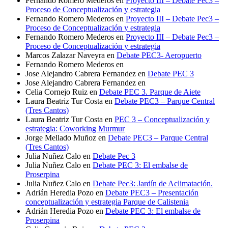
Fernando Romero Mederos
en
Proyecto III – Debate Pec3 –
Proceso de Conceptualización y estrategia
Fernando Romero Mederos
en
Proyecto III – Debate Pec3 –
Proceso de Conceptualización y estrategia
Fernando Romero Mederos
en
Proyecto III – Debate Pec3 –
Proceso de Conceptualización y estrategia
Marcos Zalazar Naveyra
en
Debate PEC3- Aeropuerto
Fernando Romero Mederos
en
Jose Alejandro Cabrera Fernandez
en
Debate PEC 3
Jose Alejandro Cabrera Fernandez
en
Celia Cornejo Ruiz
en
Debate PEC 3. Parque de Aiete
Laura Beatriz Tur Costa
en
Debate PEC3 – Parque Central
(Tres Cantos)
Laura Beatriz Tur Costa
en
PEC 3 – Conceptualización y
estrategia: Coworking Murmur
Jorge Mellado Muñoz
en
Debate PEC3 – Parque Central
(Tres Cantos)
Julia Nuñez Calo
en
Debate Pec 3
Julia Nuñez Calo
en
Debate PEC 3: El embalse de
Proserpina
Julia Nuñez Calo
en
Debate Pec3: Jardín de Aclimatación.
Adrián Heredia Pozo
en
Debate PEC3 – Presentación
conceptualización y estrategia Parque de Calistenia
Adrián Heredia Pozo
en
Debate PEC 3: El embalse de
Proserpina