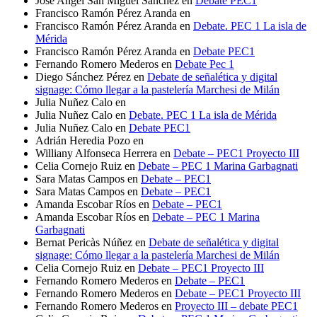
Jose Angel San Miguel Sanchez
en
Debate PEC1
Francisco Ramón Pérez Aranda
en
Francisco Ramón Pérez Aranda
en
Debate. PEC 1 La isla de
Mérida
Francisco Ramón Pérez Aranda
en
Debate PEC1
Fernando Romero Mederos
en
Debate Pec 1
Diego Sánchez Pérez
en
Debate de señalética y digital
signage: Cómo llegar a la pastelería Marchesi de Milán
Julia Nuñez Calo
en
Julia Nuñez Calo
en
Debate. PEC 1 La isla de Mérida
Julia Nuñez Calo
en
Debate PEC1
Adrián Heredia Pozo
en
Williany Alfonseca Herrera
en
Debate – PEC1 Proyecto III
Celia Cornejo Ruiz
en
Debate – PEC 1 Marina Garbagnati
Sara Matas Campos
en
Debate – PEC1
Sara Matas Campos
en
Debate – PEC1
Amanda Escobar Ríos
en
Debate – PEC1
Amanda Escobar Ríos
en
Debate – PEC 1 Marina
Garbagnati
Bernat Pericàs Núñez
en
Debate de señalética y digital
signage: Cómo llegar a la pastelería Marchesi de Milán
Celia Cornejo Ruiz
en
Debate – PEC1 Proyecto III
Fernando Romero Mederos
en
Debate – PEC1
Fernando Romero Mederos
en
Debate – PEC1 Proyecto III
Fernando Romero Mederos
en
Proyecto III – debate PEC1