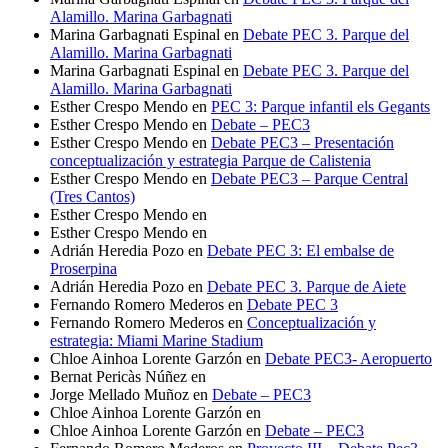
Alamillo. Marina Garbagnati
Marina Garbagnati Espinal
en
Debate PEC 3. Parque del
Alamillo. Marina Garbagnati
Marina Garbagnati Espinal
en
Debate PEC 3. Parque del
Alamillo. Marina Garbagnati
Esther Crespo Mendo
en
PEC 3: Parque infantil els Gegants
Esther Crespo Mendo
en
Debate – PEC3
Esther Crespo Mendo
en
Debate PEC3 – Presentación
conceptualización y estrategia Parque de Calistenia
Esther Crespo Mendo
en
Debate PEC3 – Parque Central
(Tres Cantos)
Esther Crespo Mendo
en
Esther Crespo Mendo
en
Adrián Heredia Pozo
en
Debate PEC 3: El embalse de
Proserpina
Adrián Heredia Pozo
en
Debate PEC 3. Parque de Aiete
Fernando Romero Mederos
en
Debate PEC 3
Fernando Romero Mederos
en
Conceptualización y
estrategia: Miami Marine Stadium
Chloe Ainhoa Lorente Garzón
en
Debate PEC3- Aeropuerto
Bernat Pericàs Núñez
en
Jorge Mellado Muñoz
en
Debate – PEC3
Chloe Ainhoa Lorente Garzón
en
Chloe Ainhoa Lorente Garzón
en
Debate – PEC3