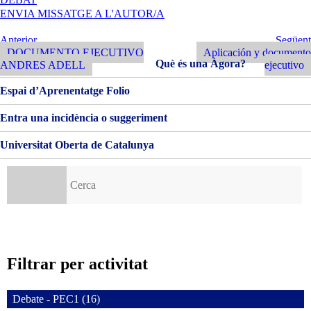
DOCUMENTO
ENVIA MISSATGE A L'AUTOR/A
EJECUTIVO
Y
Navegació
Entrada
Següent
Anterior
Següent
PECHAKUCHA
Anterior
Entrada
DOCUMENTO EJECUTIVO
Aplicación y documento
d'entrades
PROYECTO
Què és una Àgora?
ANDRES ADELL
ejecutivo
SEÑALÉTICA
Espai d’Aprenentatge Folio
Entra una incidència o suggeriment
Universitat Oberta de Catalunya
Cerca:
Filtrar per activitat
Debate - PEC1 (16)