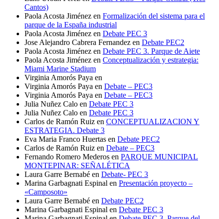
Cantos)
Paola Acosta Jiménez
en
Formalización del sistema para el
parque de la España industrial
Paola Acosta Jiménez
en
Debate PEC 3
Jose Alejandro Cabrera Fernandez
en
Debate PEC2
Paola Acosta Jiménez
en
Debate PEC 3. Parque de Aiete
Paola Acosta Jiménez
en
Conceptualización y estrategia:
Miami Marine Stadium
Virginia Amorós Paya
en
Virginia Amorós Paya
en
Debate – PEC3
Virginia Amorós Paya
en
Debate – PEC3
Julia Nuñez Calo
en
Debate PEC 3
Julia Nuñez Calo
en
Debate PEC 3
Carlos de Ramón Ruiz
en
CONCEPTUALIZACION Y
ESTRATEGIA. Debate 3
Eva Maria Franco Huertas
en
Debate PEC2
Carlos de Ramón Ruiz
en
Debate – PEC3
Fernando Romero Mederos
en
PARQUE MUNICIPAL
MONTEPINAR: SEÑALÉTICA
Laura Garre Bernabé
en
Debate- PEC 3
Marina Garbagnati Espinal
en
Presentación proyecto –
«Camposoto»
Laura Garre Bernabé
en
Debate PEC2
Marina Garbagnati Espinal
en
Debate PEC 3
Marina Garbagnati Espinal
en
Debate PEC 3. Parque del