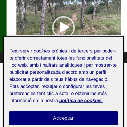
vídeo
Fem servir
cookies
pròpies i de tercers per poder-
te oferir correctament totes les funcionalitats del
00:00
07:08
lloc web, amb finalitats analítiques i per mostrar-te
publicitat personalitzada d'acord amb un perfil
elaborat a partir dels teus hàbits de navegació.
Pots acceptar, rebutjar o configurar les teves
preferències fent clic a sota, o obtenir-ne més
informació en la nostra
política de cookies.
Acceptar