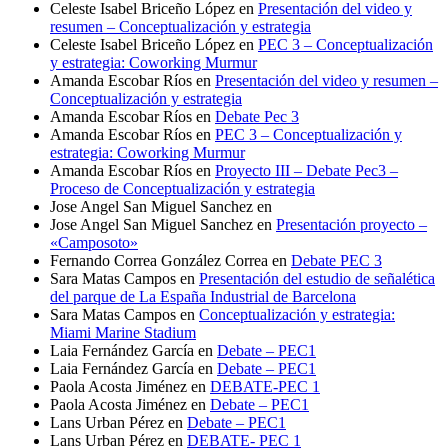
Celeste Isabel Briceño López
en
Presentación del video y
resumen – Conceptualización y estrategia
Celeste Isabel Briceño López
en
PEC 3 – Conceptualización
y estrategia: Coworking Murmur
Amanda Escobar Ríos
en
Presentación del video y resumen –
Conceptualización y estrategia
Amanda Escobar Ríos
en
Debate Pec 3
Amanda Escobar Ríos
en
PEC 3 – Conceptualización y
estrategia: Coworking Murmur
Amanda Escobar Ríos
en
Proyecto III – Debate Pec3 –
Proceso de Conceptualización y estrategia
Jose Angel San Miguel Sanchez
en
Jose Angel San Miguel Sanchez
en
Presentación proyecto –
«Camposoto»
Fernando Correa González Correa
en
Debate PEC 3
Sara Matas Campos
en
Presentación del estudio de señalética
del parque de La España Industrial de Barcelona
Sara Matas Campos
en
Conceptualización y estrategia:
Miami Marine Stadium
Laia Fernández García
en
Debate – PEC1
Laia Fernández García
en
Debate – PEC1
Paola Acosta Jiménez
en
DEBATE-PEC 1
Paola Acosta Jiménez
en
Debate – PEC1
Lans Urban Pérez
en
Debate – PEC1
Lans Urban Pérez
en
DEBATE- PEC 1