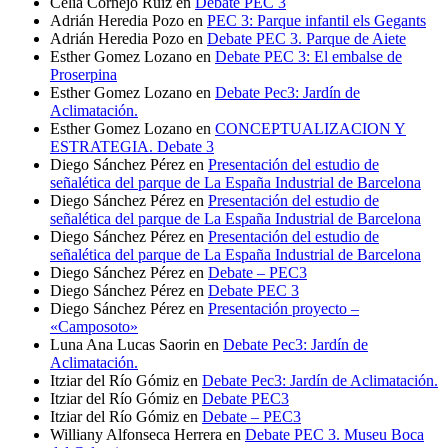
Celia Cornejo Ruiz
en
Debate PEC 3
Adrián Heredia Pozo
en
PEC 3: Parque infantil els Gegants
Adrián Heredia Pozo
en
Debate PEC 3. Parque de Aiete
Esther Gomez Lozano
en
Debate PEC 3: El embalse de
Proserpina
Esther Gomez Lozano
en
Debate Pec3: Jardín de
Aclimatación.
Esther Gomez Lozano
en
CONCEPTUALIZACION Y
ESTRATEGIA. Debate 3
Diego Sánchez Pérez
en
Presentación del estudio de
señalética del parque de La España Industrial de Barcelona
Diego Sánchez Pérez
en
Presentación del estudio de
señalética del parque de La España Industrial de Barcelona
Diego Sánchez Pérez
en
Presentación del estudio de
señalética del parque de La España Industrial de Barcelona
Diego Sánchez Pérez
en
Debate – PEC3
Diego Sánchez Pérez
en
Debate PEC 3
Diego Sánchez Pérez
en
Presentación proyecto –
«Camposoto»
Luna Ana Lucas Saorin
en
Debate Pec3: Jardín de
Aclimatación.
Itziar del Río Gómiz
en
Debate Pec3: Jardín de Aclimatación.
Itziar del Río Gómiz
en
Debate PEC3
Itziar del Río Gómiz
en
Debate – PEC3
Williany Alfonseca Herrera
en
Debate PEC 3. Museu Boca