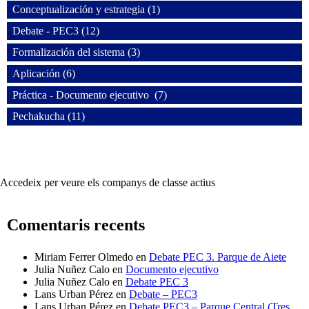
Conceptualización y estrategia (1)
Debate - PEC3 (12)
Formalización del sistema (3)
Aplicación (6)
Práctica - Documento ejecutivo (7)
Pechakucha (11)
Accedeix per veure els companys de classe actius
Comentaris recents
Miriam Ferrer Olmedo
en
Debate PEC 3. Parque de Aiete
Julia Nuñez Calo
en
Documento ejecutivo
Julia Nuñez Calo
en
Debate PEC 3
Lans Urban Pérez
en
Debate – PEC3
Lans Urban Pérez
en
Debate PEC3 – Parque Central (Tres