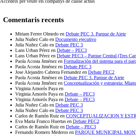
Accedeix per veure els companys de classe actius
Comentaris recents
Miriam Ferrer Olmedo
en
Debate PEC 3. Parque de Aiete
Julia Nuñez Calo
en
Documento ejecutivo
Julia Nuñez Calo
en
Debate PEC 3
Lans Urban Pérez
en
Debate – PEC3
Lans Urban Pérez
en
Debate PEC3 – Parque Central (Tres Can
Paola Acosta Jiménez
en
Formalización del sistema para el par
Paola Acosta Jiménez
en
Debate PEC 3
Jose Alejandro Cabrera Fernandez
en
Debate PEC2
Paola Acosta Jiménez
en
Debate PEC 3. Parque de Aiete
Paola Acosta Jiménez
en
Conceptualización y estrategia: Mia
Virginia Amorós Paya
en
Virginia Amorós Paya
en
Debate – PEC3
Virginia Amorós Paya
en
Debate – PEC3
Julia Nuñez Calo
en
Debate PEC 3
Julia Nuñez Calo
en
Debate PEC 3
Carlos de Ramón Ruiz
en
CONCEPTUALIZACION Y ESTRA
Eva Maria Franco Huertas
en
Debate PEC2
Carlos de Ramón Ruiz
en
Debate – PEC3
Fernando Romero Mederos
en
PARQUE MUNICIPAL MON