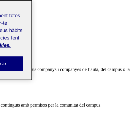
ment totes
r-te
teus hàbits
cies fent
kies.
rar
ueden
públics
per als companys i companyes de l’aula, del campus o la
t continguts amb permisos per la comunitat del campus.