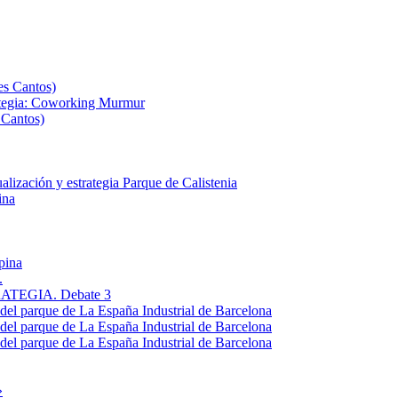
es Cantos)
ategia: Coworking Murmur
 Cantos)
ización y estrategia Parque de Calistenia
ina
pina
.
EGIA. Debate 3
a del parque de La España Industrial de Barcelona
a del parque de La España Industrial de Barcelona
a del parque de La España Industrial de Barcelona
»