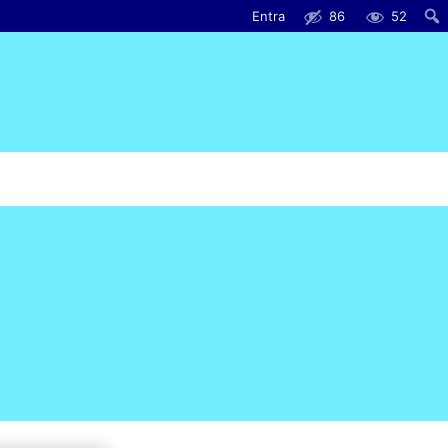
Entra
86
52