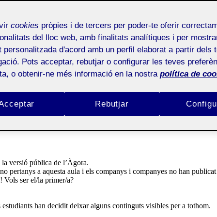
vir
cookies
pròpies i de tercers per poder-te oferir correcta
onalitats del lloc web, amb finalitats analítiques i per mostra
at personalitzada d'acord amb un perfil elaborat a partir dels 
ació. Pots acceptar, rebutjar o configurar les teves preferèn
ota, o obtenir-ne més informació en la nostra
política de coo
studiants d’una Aula de la Universitat Oberta de Catalunya.
Acceptar
Rebutjar
Configu
ula entre si,
comentar
,
presentar
al RAC i decidir quins continguts q
 la versió pública de l’Àgora.
e no pertanys a aquesta aula i els companys i companyes no han publica
 Vols ser el/la primer/a?
 estudiants han decidit deixar alguns continguts visibles per a tothom.