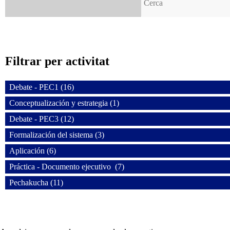
Filtrar per activitat
Debate - PEC1 (16)
Conceptualización y estrategia (1)
Debate - PEC3 (12)
Formalización del sistema (3)
Aplicación (6)
Práctica - Documento ejecutivo (7)
Pechakucha (11)