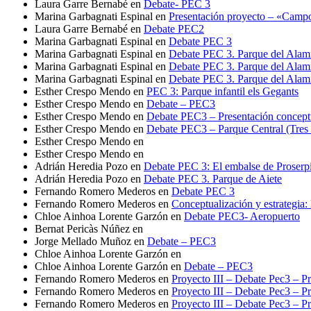
Laura Garre Bernabé
en
Debate- PEC 3
Marina Garbagnati Espinal
en
Presentación proyecto – «Camp
Laura Garre Bernabé
en
Debate PEC2
Marina Garbagnati Espinal
en
Debate PEC 3
Marina Garbagnati Espinal
en
Debate PEC 3. Parque del Alami
Marina Garbagnati Espinal
en
Debate PEC 3. Parque del Alami
Marina Garbagnati Espinal
en
Debate PEC 3. Parque del Alami
Esther Crespo Mendo
en
PEC 3: Parque infantil els Gegants
Esther Crespo Mendo
en
Debate – PEC3
Esther Crespo Mendo
en
Debate PEC3 – Presentación conceptua
Esther Crespo Mendo
en
Debate PEC3 – Parque Central (Tres
Esther Crespo Mendo
en
Esther Crespo Mendo
en
Adrián Heredia Pozo
en
Debate PEC 3: El embalse de Proserp
Adrián Heredia Pozo
en
Debate PEC 3. Parque de Aiete
Fernando Romero Mederos
en
Debate PEC 3
Fernando Romero Mederos
en
Conceptualización y estrategia
Chloe Ainhoa Lorente Garzón
en
Debate PEC3- Aeropuerto
Bernat Pericàs Núñez
en
Jorge Mellado Muñoz
en
Debate – PEC3
Chloe Ainhoa Lorente Garzón
en
Chloe Ainhoa Lorente Garzón
en
Debate – PEC3
Fernando Romero Mederos
en
Proyecto III – Debate Pec3 – Pr
Fernando Romero Mederos
en
Proyecto III – Debate Pec3 – Pr
Fernando Romero Mederos
en
Proyecto III – Debate Pec3 – Pr