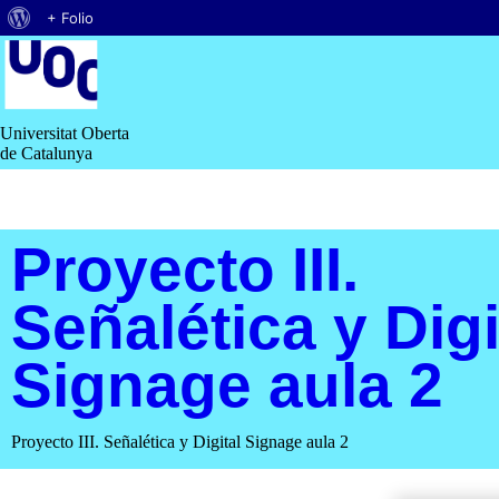
Quant
+ Folio
Saltar
al
al
contingut
WordPress
Universitat Oberta
de Catalunya
Proyecto III.
Señalética y Digi
Signage aula 2
Proyecto III. Señalética y Digital Signage aula 2