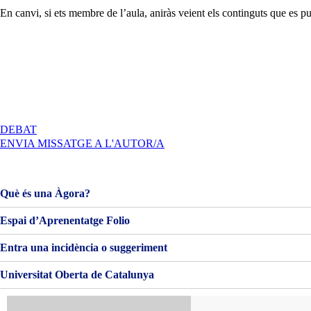
En canvi, si ets membre de l’aula, aniràs veient els continguts que es 
A
DEBAT
BENVINGUTS
ENVIA MISSATGE A L'AUTOR/A
I
BENVINGUDES!
Què és una Àgora?
Espai d’Aprenentatge Folio
Entra una incidència o suggeriment
Universitat Oberta de Catalunya
Cerca: