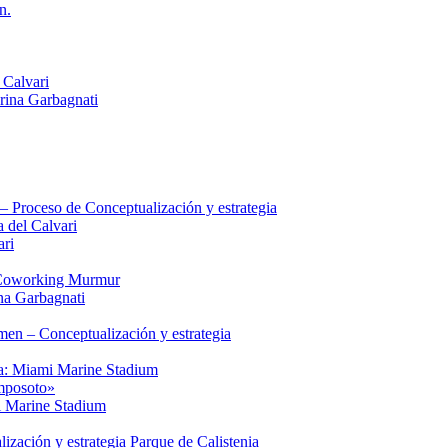
n.
Calvari
rina Garbagnati
– Proceso de Conceptualización y estrategia
del Calvari
ri
: Coworking Murmur
na Garbagnati
men – Conceptualización y estrategia
ia: Miami Marine Stadium
mposoto»
i Marine Stadium
zación y estrategia Parque de Calistenia