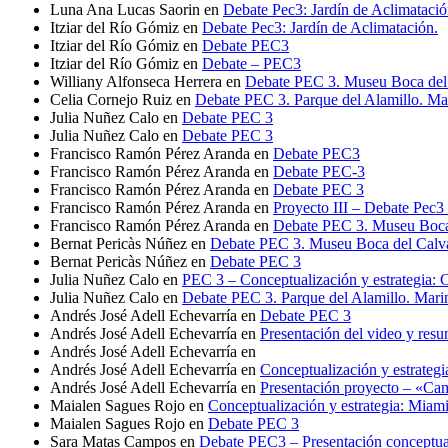
Luna Ana Lucas Saorin
en
Debate Pec3: Jardín de Aclimatació
Itziar del Río Gómiz
en
Debate Pec3: Jardín de Aclimatación.
Itziar del Río Gómiz
en
Debate PEC3
Itziar del Río Gómiz
en
Debate – PEC3
Williany Alfonseca Herrera
en
Debate PEC 3. Museu Boca del 
Celia Cornejo Ruiz
en
Debate PEC 3. Parque del Alamillo. Ma
Julia Nuñez Calo
en
Debate PEC 3
Julia Nuñez Calo
en
Debate PEC 3
Francisco Ramón Pérez Aranda
en
Debate PEC3
Francisco Ramón Pérez Aranda
en
Debate PEC-3
Francisco Ramón Pérez Aranda
en
Debate PEC 3
Francisco Ramón Pérez Aranda
en
Proyecto III – Debate Pec3 
Francisco Ramón Pérez Aranda
en
Debate PEC 3. Museu Boca 
Bernat Pericàs Núñez
en
Debate PEC 3. Museu Boca del Calva
Bernat Pericàs Núñez
en
Debate PEC 3
Julia Nuñez Calo
en
PEC 3 – Conceptualización y estrategia
Julia Nuñez Calo
en
Debate PEC 3. Parque del Alamillo. Mari
Andrés José Adell Echevarría
en
Debate PEC 3
Andrés José Adell Echevarría
en
Presentación del video y resu
Andrés José Adell Echevarría
en
Andrés José Adell Echevarría
en
Conceptualización y estrateg
Andrés José Adell Echevarría
en
Presentación proyecto – «Ca
Maialen Sagues Rojo
en
Conceptualización y estrategia: Miam
Maialen Sagues Rojo
en
Debate PEC 3
Sara Matas Campos
en
Debate PEC3 – Presentación conceptuali