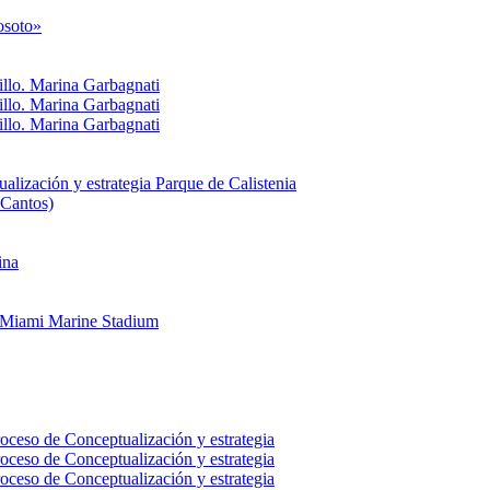
osoto»
llo. Marina Garbagnati
llo. Marina Garbagnati
llo. Marina Garbagnati
lización y estrategia Parque de Calistenia
 Cantos)
ina
: Miami Marine Stadium
oceso de Conceptualización y estrategia
oceso de Conceptualización y estrategia
oceso de Conceptualización y estrategia