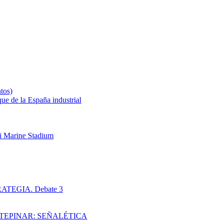
tos)
que de la España industrial
mi Marine Stadium
TEGIA. Debate 3
TEPINAR: SEÑALÉTICA