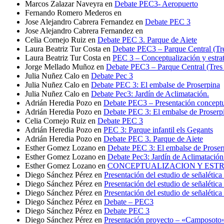
Marcos Zalazar Naveyra
en
Debate PEC3- Aeropuerto
Fernando Romero Mederos
en
Jose Alejandro Cabrera Fernandez
en
Debate PEC 3
Jose Alejandro Cabrera Fernandez
en
Celia Cornejo Ruiz
en
Debate PEC 3. Parque de Aiete
Laura Beatriz Tur Costa
en
Debate PEC3 – Parque Central (Tr
Laura Beatriz Tur Costa
en
PEC 3 – Conceptualización y estr
Jorge Mellado Muñoz
en
Debate PEC3 – Parque Central (Tres
Julia Nuñez Calo
en
Debate Pec 3
Julia Nuñez Calo
en
Debate PEC 3: El embalse de Proserpina
Julia Nuñez Calo
en
Debate Pec3: Jardín de Aclimatación.
Adrián Heredia Pozo
en
Debate PEC3 – Presentación conceptual
Adrián Heredia Pozo
en
Debate PEC 3: El embalse de Proserp
Celia Cornejo Ruiz
en
Debate PEC 3
Adrián Heredia Pozo
en
PEC 3: Parque infantil els Gegants
Adrián Heredia Pozo
en
Debate PEC 3. Parque de Aiete
Esther Gomez Lozano
en
Debate PEC 3: El embalse de Proser
Esther Gomez Lozano
en
Debate Pec3: Jardín de Aclimatación
Esther Gomez Lozano
en
CONCEPTUALIZACION Y ESTRAT
Diego Sánchez Pérez
en
Presentación del estudio de señalétic
Diego Sánchez Pérez
en
Presentación del estudio de señalétic
Diego Sánchez Pérez
en
Presentación del estudio de señalétic
Diego Sánchez Pérez
en
Debate – PEC3
Diego Sánchez Pérez
en
Debate PEC 3
Diego Sánchez Pérez
en
Presentación proyecto – «Camposoto