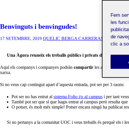
Fem ser
les funci
Benvinguts i benvingudes!
publicit
de naveg
17 SETEMBRE, 2019
QUELIC BERGA CARRERAS
clic a s
Una Àgora reuneix els treballs públics i privats d’un grup d’e
Aquí els companys i companyes podràn
compartir
les activitats de l’a
xarxa.
Si no veus cap contingut apart d’aquesta entrada, pot ser per 3 raons:
Pot ser no has entrat al
sistema Folio i/o al campus
i per tant veus
També pot ser que sí que hagis entrat al campus però resulta qu
O potser, és molt més simple! Potser encara ningú ha publicat res!
Si no pertanys a la comunitat UOC i veus treballs és perquè els i les