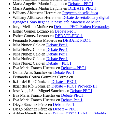
María Angélica Martín Laguna
en
Debate – PEC1
María Angélica Martín Laguna
en
DEBATE-PEC 1
Williany Alfonseca Herrera
en
Proyecto de señalética
Williany Alfonseca Herrera
en
Debate de señalética y digital
signage: Cómo llegar a la pastelería Marchesi de Milán
Jorge Mellado Muñoz
en
Debate – PEC1 Rubén Hernández
Esther Gomez Lozano
en
Debate Pec 1
Esther Gomez Lozano
en
DEBATE-PEC 1
Fernando Romero Mederos
en
DEBATE-PEC 1
Julia Nuñez Calo
en
Debate Pec 1
Julia Nuñez Calo
en
Debate Pec 1
Julia Nuñez Calo
en
Debate Pec 1
Julia Nuñez Calo
en
Debate Pec 1
Julia Nuñez Calo
en
Debate – PEC1
Eva Maria Franco Huertas
en
Debate – PEC1
Daniel Arias Sánchez
en
Debate Pec 1
Fernando Correa González Correa
en
Itziar del Río Gómiz
en
Debate – PEC1
Itziar del Río Gómiz
en
Debate – PEC1 Proyecto III
Jose Angel San Miguel Sanchez
en
Debate PEC1
Eva Maria Franco Huertas
en
Debate PEC1
Eva Maria Franco Huertas
en
Debate Pec 1
Diego Sánchez Pérez
en
Debate Pec 1
Diego Sánchez Pérez
en
Debate – PEC1
Adrián Heredia Pozo
en
Debate. PEC 1 La isla de Mérida