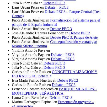
Julia Nuñez Calo
en
Debate PEC 3
Lans Urban Pérez
en
Debate – PEC3
Lans Urban Pérez
en
Debate PEC3 – Parque Central (Tres
Cantos)
Paola Acosta Jiménez
en
Formalización del sistema para el
parque de la España industrial
Paola Acosta Jiménez
en
Debate PEC 3
Jose Alejandro Cabrera Fernandez
en
Debate PEC2
Paola Acosta Jiménez
en
Debate PEC 3. Parque de Aiete
Paola Acosta Jiménez
en
Conceptualización y estrategia:
Miami Marine Stadium
Virginia Amorós Paya
en
Virginia Amorós Paya
en
Debate – PEC3
Virginia Amorós Paya
en
Debate – PEC3
Julia Nuñez Calo
en
Debate PEC 3
Julia Nuñez Calo
en
Debate PEC 3
Carlos de Ramón Ruiz
en
CONCEPTUALIZACION Y
ESTRATEGIA. Debate 3
Eva Maria Franco Huertas
en
Debate PEC2
Carlos de Ramón Ruiz
en
Debate – PEC3
Fernando Romero Mederos
en
PARQUE MUNICIPAL
MONTEPINAR: SEÑALÉTICA
Laura Garre Bernabé
en
Debate- PEC 3
Marina Garbagnati Espinal
en
Presentación proyecto –
«Camposoto»