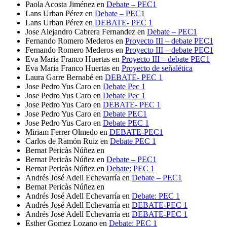
Paola Acosta Jiménez
en
Debate – PEC1
Lans Urban Pérez
en
Debate – PEC1
Lans Urban Pérez
en
DEBATE- PEC 1
Jose Alejandro Cabrera Fernandez
en
Debate – PEC1
Fernando Romero Mederos
en
Proyecto III – debate PEC1
Fernando Romero Mederos
en
Proyecto III – debate PEC1
Eva Maria Franco Huertas
en
Proyecto III – debate PEC1
Eva Maria Franco Huertas
en
Proyecto de señalética
Laura Garre Bernabé
en
DEBATE- PEC 1
Jose Pedro Yus Caro
en
Debate Pec 1
Jose Pedro Yus Caro
en
Debate Pec 1
Jose Pedro Yus Caro
en
DEBATE- PEC 1
Jose Pedro Yus Caro
en
Debate PEC1
Jose Pedro Yus Caro
en
Debate PEC 1
Miriam Ferrer Olmedo
en
DEBATE-PEC1
Carlos de Ramón Ruiz
en
Debate PEC 1
Bernat Pericàs Núñez
en
Bernat Pericàs Núñez
en
Debate – PEC1
Bernat Pericàs Núñez
en
Debate: PEC 1
Andrés José Adell Echevarría
en
Debate – PEC1
Bernat Pericàs Núñez
en
Andrés José Adell Echevarría
en
Debate: PEC 1
Andrés José Adell Echevarría
en
DEBATE-PEC 1
Andrés José Adell Echevarría
en
DEBATE-PEC 1
Esther Gomez Lozano
en
Debate: PEC 1