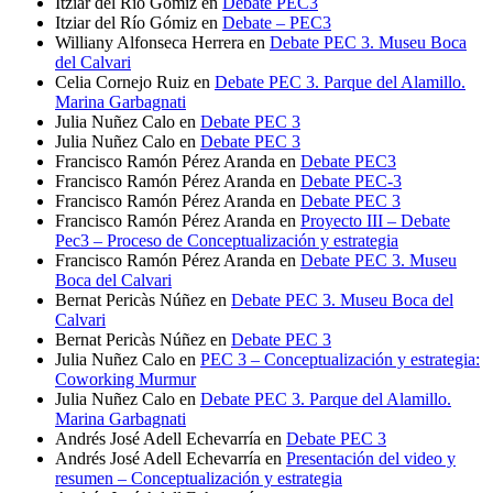
Itziar del Río Gómiz
en
Debate PEC3
Itziar del Río Gómiz
en
Debate – PEC3
Williany Alfonseca Herrera
en
Debate PEC 3. Museu Boca
del Calvari
Celia Cornejo Ruiz
en
Debate PEC 3. Parque del Alamillo.
Marina Garbagnati
Julia Nuñez Calo
en
Debate PEC 3
Julia Nuñez Calo
en
Debate PEC 3
Francisco Ramón Pérez Aranda
en
Debate PEC3
Francisco Ramón Pérez Aranda
en
Debate PEC-3
Francisco Ramón Pérez Aranda
en
Debate PEC 3
Francisco Ramón Pérez Aranda
en
Proyecto III – Debate
Pec3 – Proceso de Conceptualización y estrategia
Francisco Ramón Pérez Aranda
en
Debate PEC 3. Museu
Boca del Calvari
Bernat Pericàs Núñez
en
Debate PEC 3. Museu Boca del
Calvari
Bernat Pericàs Núñez
en
Debate PEC 3
Julia Nuñez Calo
en
PEC 3 – Conceptualización y estrategia:
Coworking Murmur
Julia Nuñez Calo
en
Debate PEC 3. Parque del Alamillo.
Marina Garbagnati
Andrés José Adell Echevarría
en
Debate PEC 3
Andrés José Adell Echevarría
en
Presentación del video y
resumen – Conceptualización y estrategia