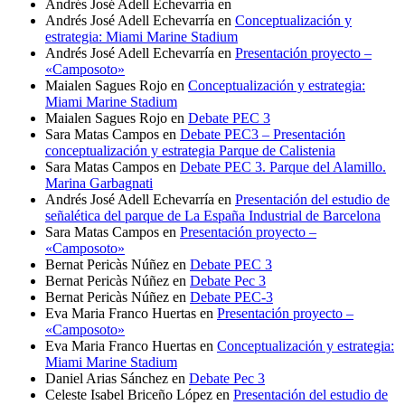
Andrés José Adell Echevarría
en
Andrés José Adell Echevarría
en
Conceptualización y
estrategia: Miami Marine Stadium
Andrés José Adell Echevarría
en
Presentación proyecto –
«Camposoto»
Maialen Sagues Rojo
en
Conceptualización y estrategia:
Miami Marine Stadium
Maialen Sagues Rojo
en
Debate PEC 3
Sara Matas Campos
en
Debate PEC3 – Presentación
conceptualización y estrategia Parque de Calistenia
Sara Matas Campos
en
Debate PEC 3. Parque del Alamillo.
Marina Garbagnati
Andrés José Adell Echevarría
en
Presentación del estudio de
señalética del parque de La España Industrial de Barcelona
Sara Matas Campos
en
Presentación proyecto –
«Camposoto»
Bernat Pericàs Núñez
en
Debate PEC 3
Bernat Pericàs Núñez
en
Debate Pec 3
Bernat Pericàs Núñez
en
Debate PEC-3
Eva Maria Franco Huertas
en
Presentación proyecto –
«Camposoto»
Eva Maria Franco Huertas
en
Conceptualización y estrategia:
Miami Marine Stadium
Daniel Arias Sánchez
en
Debate Pec 3
Celeste Isabel Briceño López
en
Presentación del estudio de