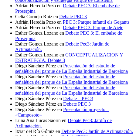
conceptualización y estrategia Parque de Calistenia
Adrián Heredia Pozo
en
Debate PEC 3: El embalse de
Proserpina
Celia Cornejo Ruiz
en
Debate PEC 3
Adrián Heredia Pozo
en
PEC 3: Parque infantil els Gegants
Adrián Heredia Pozo
en
Debate PEC 3. Parque de Aiete
Esther Gomez Lozano
en
Debate PEC 3: El embalse de
Proserpina
Esther Gomez Lozano
en
Debate Pec3: Jardín de
Aclimatación.
Esther Gomez Lozano
en
CONCEPTUALIZACION Y
ESTRATEGIA. Debate 3
Diego Sánchez Pérez
en
Presentación del estudio de
señalética del parque de La España Industrial de Barcelona
Diego Sánchez Pérez
en
Presentación del estudio de
señalética del parque de La España Industrial de Barcelona
Diego Sánchez Pérez
en
Presentación del estudio de
señalética del parque de La España Industrial de Barcelona
Diego Sánchez Pérez
en
Debate – PEC3
Diego Sánchez Pérez
en
Debate PEC 3
Diego Sánchez Pérez
en
Presentación proyecto –
«Camposoto»
Luna Ana Lucas Saorin
en
Debate Pec3: Jardín de
Aclimatación.
Itziar del Río Gómiz
en
Debate Pec3: Jardín de Aclimatación.