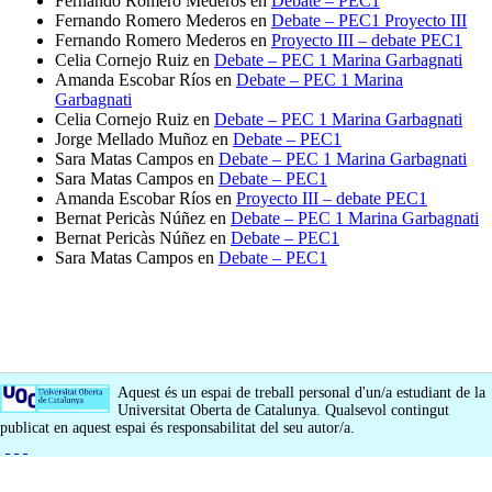
Fernando Romero Mederos
en
Debate – PEC1
Fernando Romero Mederos
en
Debate – PEC1 Proyecto III
Fernando Romero Mederos
en
Proyecto III – debate PEC1
Celia Cornejo Ruiz
en
Debate – PEC 1 Marina Garbagnati
Amanda Escobar Ríos
en
Debate – PEC 1 Marina
Garbagnati
Celia Cornejo Ruiz
en
Debate – PEC 1 Marina Garbagnati
Jorge Mellado Muñoz
en
Debate – PEC1
Sara Matas Campos
en
Debate – PEC 1 Marina Garbagnati
Sara Matas Campos
en
Debate – PEC1
Amanda Escobar Ríos
en
Proyecto III – debate PEC1
Bernat Pericàs Núñez
en
Debate – PEC 1 Marina Garbagnati
Bernat Pericàs Núñez
en
Debate – PEC1
Sara Matas Campos
en
Debate – PEC1
Aquest és un espai de treball personal d'un/a estudiant de la
Universitat Oberta de Catalunya. Qualsevol contingut
publicat en aquest espai és responsabilitat del seu autor/a.