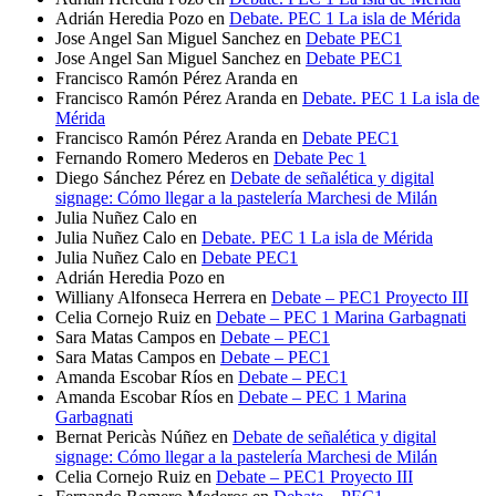
Adrián Heredia Pozo
en
Debate. PEC 1 La isla de Mérida
Jose Angel San Miguel Sanchez
en
Debate PEC1
Jose Angel San Miguel Sanchez
en
Debate PEC1
Francisco Ramón Pérez Aranda
en
Francisco Ramón Pérez Aranda
en
Debate. PEC 1 La isla de
Mérida
Francisco Ramón Pérez Aranda
en
Debate PEC1
Fernando Romero Mederos
en
Debate Pec 1
Diego Sánchez Pérez
en
Debate de señalética y digital
signage: Cómo llegar a la pastelería Marchesi de Milán
Julia Nuñez Calo
en
Julia Nuñez Calo
en
Debate. PEC 1 La isla de Mérida
Julia Nuñez Calo
en
Debate PEC1
Adrián Heredia Pozo
en
Williany Alfonseca Herrera
en
Debate – PEC1 Proyecto III
Celia Cornejo Ruiz
en
Debate – PEC 1 Marina Garbagnati
Sara Matas Campos
en
Debate – PEC1
Sara Matas Campos
en
Debate – PEC1
Amanda Escobar Ríos
en
Debate – PEC1
Amanda Escobar Ríos
en
Debate – PEC 1 Marina
Garbagnati
Bernat Pericàs Núñez
en
Debate de señalética y digital
signage: Cómo llegar a la pastelería Marchesi de Milán
Celia Cornejo Ruiz
en
Debate – PEC1 Proyecto III