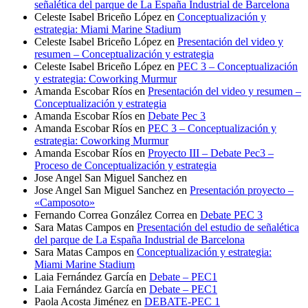
señalética del parque de La España Industrial de Barcelona
Celeste Isabel Briceño López
en
Conceptualización y
estrategia: Miami Marine Stadium
Celeste Isabel Briceño López
en
Presentación del video y
resumen – Conceptualización y estrategia
Celeste Isabel Briceño López
en
PEC 3 – Conceptualización
y estrategia: Coworking Murmur
Amanda Escobar Ríos
en
Presentación del video y resumen –
Conceptualización y estrategia
Amanda Escobar Ríos
en
Debate Pec 3
Amanda Escobar Ríos
en
PEC 3 – Conceptualización y
estrategia: Coworking Murmur
Amanda Escobar Ríos
en
Proyecto III – Debate Pec3 –
Proceso de Conceptualización y estrategia
Jose Angel San Miguel Sanchez
en
Jose Angel San Miguel Sanchez
en
Presentación proyecto –
«Camposoto»
Fernando Correa González Correa
en
Debate PEC 3
Sara Matas Campos
en
Presentación del estudio de señalética
del parque de La España Industrial de Barcelona
Sara Matas Campos
en
Conceptualización y estrategia:
Miami Marine Stadium
Laia Fernández García
en
Debate – PEC1
Laia Fernández García
en
Debate – PEC1
Paola Acosta Jiménez
en
DEBATE-PEC 1