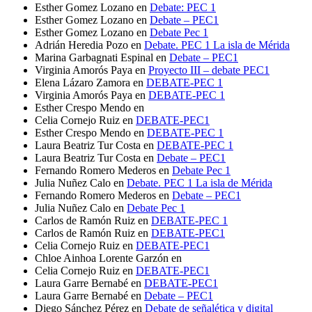
Esther Gomez Lozano
en
Debate: PEC 1
Esther Gomez Lozano
en
Debate – PEC1
Esther Gomez Lozano
en
Debate Pec 1
Adrián Heredia Pozo
en
Debate. PEC 1 La isla de Mérida
Marina Garbagnati Espinal
en
Debate – PEC1
Virginia Amorós Paya
en
Proyecto III – debate PEC1
Elena Lázaro Zamora
en
DEBATE-PEC 1
Virginia Amorós Paya
en
DEBATE-PEC 1
Esther Crespo Mendo
en
Celia Cornejo Ruiz
en
DEBATE-PEC1
Esther Crespo Mendo
en
DEBATE-PEC 1
Laura Beatriz Tur Costa
en
DEBATE-PEC 1
Laura Beatriz Tur Costa
en
Debate – PEC1
Fernando Romero Mederos
en
Debate Pec 1
Julia Nuñez Calo
en
Debate. PEC 1 La isla de Mérida
Fernando Romero Mederos
en
Debate – PEC1
Julia Nuñez Calo
en
Debate Pec 1
Carlos de Ramón Ruiz
en
DEBATE-PEC 1
Carlos de Ramón Ruiz
en
DEBATE-PEC1
Celia Cornejo Ruiz
en
DEBATE-PEC1
Chloe Ainhoa Lorente Garzón
en
Celia Cornejo Ruiz
en
DEBATE-PEC1
Laura Garre Bernabé
en
DEBATE-PEC1
Laura Garre Bernabé
en
Debate – PEC1
Diego Sánchez Pérez
en
Debate de señalética y digital