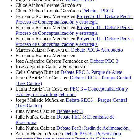
Chloe Ainhoa Lorente Garzón
en
Chloe Ainhoa Lorente Garzón
en
Debate – PEC3
Fernando Romero Mederos
en
Proyecto III – Debate Pec3 –
Proceso de Conceptualización y estrategia
Fernando Romero Mederos
en
Proyecto III – Debate Pec3 –
Proceso de Conceptualización y estrategia
Fernando Romero Mederos
en
Proyecto III – Debate Pec3 –
Proceso de Conceptualización y estrategia
Marcos Zalazar Naveyra
en
Debate PEC3- Aeropuerto
Fernando Romero Mederos
en
Jose Alejandro Cabrera Fernandez
en
Debate PEC 3
Jose Alejandro Cabrera Fernandez
en
Celia Cornejo Ruiz
en
Debate PEC 3. Parque de Aiete
Laura Beatriz Tur Costa
en
Debate PEC3 – Parque Central
(Tres Cantos)
Laura Beatriz Tur Costa
en
PEC 3 – Conceptualización y
estrategia: Coworking Murmur
Jorge Mellado Muñoz
en
Debate PEC3 – Parque Central
(Tres Cantos)
Julia Nuñez Calo
en
Debate Pec 3
Julia Nuñez Calo
en
Debate PEC 3: El embalse de
Proserpina
Julia Nuñez Calo
en
Debate Pec3: Jardín de Aclimatación.
Adrián Heredia Pozo
en
Debate PEC3 – Presentación