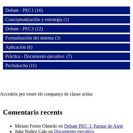
Debate - PEC1 (16)
Conceptualización y estrategia (1)
Debate - PEC3 (12)
Formalización del sistema (3)
Aplicación (6)
Práctica - Documento ejecutivo (7)
Pechakucha (11)
Accedeix per veure els companys de classe actius
Comentaris recents
Miriam Ferrer Olmedo
en
Debate PEC 3. Parque de Aiete
Julia Nuñez Calo
en
Documento ejecutivo