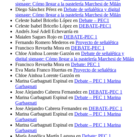
signage: Cómo llegar a la pastelería Marchesi de Milán
Diego Sánchez Pérez
en
Debate de señalética y digital
signage: Cómo llegar a la pastelería Marchesi de Milán
Celeste Isabel Briceño López
en
Debate – PEC1
Celeste Isabel Briceño López
en
DEBATE-PEC1
Andrés José Adell Echevarría
en
Maialen Sagues Rojo
en
DEBATE-PEC 1
Fernando Romero Mederos
en
Proyecto de señalética
Francisco Revuelta Mora
en
DEBATE-PEC 1
Chloe Ainhoa Lorente Garzón
en
Debate de señalética y
digital signage: Cómo llegar a la pastelería Marchesi de Milán
Francisco Revuelta Mora
en
Debate: PEC 1
Eva Maria Franco Huertas
en
Proyecto de señalética
Chloe Ainhoa Lorente Garzón
en
Marina Garbagnati Espinal
en
Debate – PEC 1 Marina
Garbagnati
Jose Alejandro Cabrera Fernandez
en
DEBATE-PEC 1
Marina Garbagnati Espinal
en
Debate – PEC 1 Marina
Garbagnati
Jose Alejandro Cabrera Fernandez
en
DEBATE-PEC 1
Marina Garbagnati Espinal
en
Debate – PEC 1 Marina
Garbagnati
Marina Garbagnati Espinal
en
Debate – PEC 1 Marina
Garbagnati
María Angélica Martín Laguna
en
Debate: PEC 1