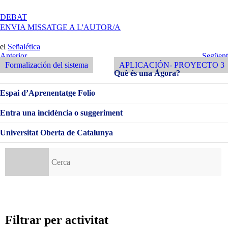
A
DEBAT
APLICACIÓN
ENVIA MISSATGE A L'AUTOR/A
DEL
SISTEMA
el
Señalética
DE
Navegació
Entrada
Següent
Anterior
Següent
SEÑALÉTICA
Anterior
Entrada
Formalización del sistema
APLICACIÓN- PROYECTO 3
d'entrades
PARA
Què és una Àgora?
EL
PARQUE
Espai d’Aprenentatge Folio
DE
LA
Entra una incidència o suggeriment
ESPAÑA
INDUSTRIAL
Universitat Oberta de Catalunya
Cerca:
Filtrar per activitat